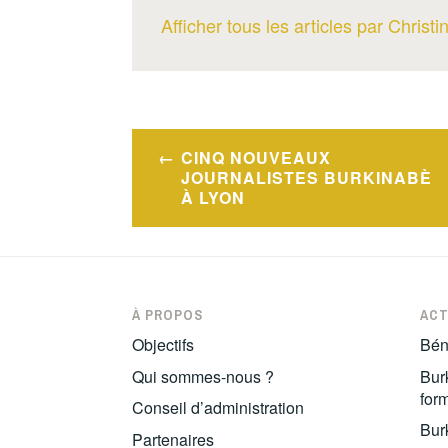
Afficher tous les articles par Christ
Navigation
CINQ NOUVEAUX
de
JOURNALISTES BURKINABÈ
À LYON
l’article
À PROPOS
ACT
Objectifs
Bén
Qui sommes-nous ?
Burk
for
Conseil d’administration
Burk
Partenaires