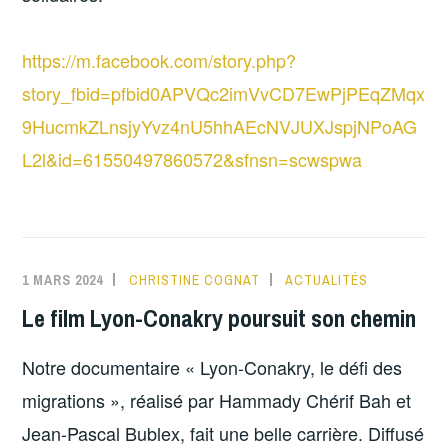
https://m.facebook.com/story.php?
story_fbid=pfbid0APVQc2imVvCD7EwPjPEqZMqx
9HucmkZLnsjyYvz4nU5hhAEcNVJUXJspjNPoAG
L2l&id=61550497860572&sfnsn=scwspwa
1 MARS 2024
CHRISTINE COGNAT
ACTUALITÉS
Le film Lyon-Conakry poursuit son chemin
Notre documentaire « Lyon-Conakry, le défi des
migrations », réalisé par Hammady Chérif Bah et
Jean-Pascal Bublex, fait une belle carrière. Diffusé