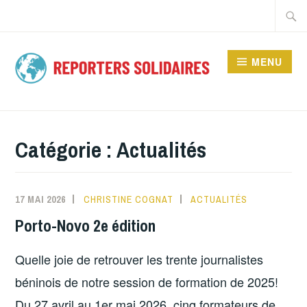
Accéder
Recher
au
contenu
MENU
principal
REPORTERS
SOLIDAIRES
Catégorie :
Actualités
17 MAI 2026
CHRISTINE COGNAT
ACTUALITÉS
Porto-Novo 2e édition
Quelle joie de retrouver les trente journalistes
béninois de notre session de formation de 2025!
Du 27 avril au 1er mai 2026, cinq formateurs de