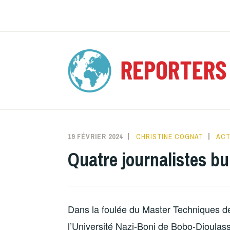
Accéder
au
contenu
principal
19 FÉVRIER 2024
CHRISTINE COGNAT
ACT
Quatre journalistes b
Dans la foulée du Master Techniques de
l’Université Nazi-Boni de Bobo-Dioulas